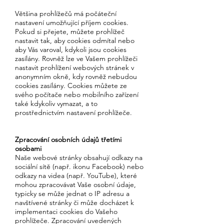
Většina prohlížečů má počáteční
nastavení umožňující příjem cookies.
Pokud si přejete, můžete prohlížeč
nastavit tak, aby cookies odmítal nebo
aby Vás varoval, kdykoli jsou cookies
zasílány. Rovněž lze ve Vašem prohlížeči
nastavit prohlížení webových stránek v
anonymním okně, kdy rovněž nebudou
cookies zasílány. Cookies můžete ze
svého počítače nebo mobilního zařízení
také kdykoliv vymazat, a to
prostřednictvím nastavení prohlížeče.
Zpracování osobních údajů třetími
osobami
Naše webové stránky obsahují odkazy na
sociální sítě (např. ikonu Facebook) nebo
odkazy na videa (např. YouTube), které
mohou zpracovávat Vaše osobní údaje,
typicky se může jednat o IP adresu a
navštívené stránky či může docházet k
implementaci cookies do Vašeho
prohlížeče. Zpracování uvedených