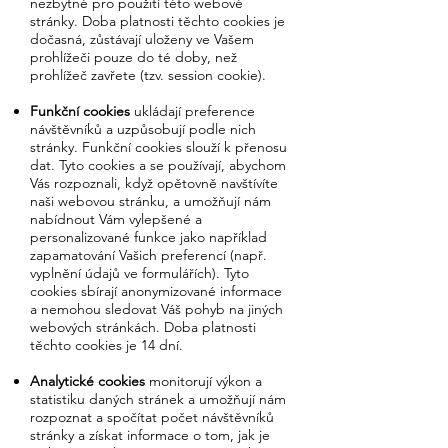
nezbytné pro použití této webové
stránky. Doba platnosti těchto cookies je
dočasná, zůstávají uloženy ve Vašem
prohlížeči pouze do té doby, než
prohlížeč zavřete (tzv. session cookie).
Funkční cookies
ukládají preference
návštěvníků a uzpůsobují podle nich
stránky. Funkční cookies slouží k přenosu
dat. Tyto cookies a se používají, abychom
Vás rozpoznali, když opětovně navštívíte
naši webovou stránku, a umožňují nám
nabídnout Vám vylepšené a
personalizované funkce jako například
zapamatování Vašich preferencí (např.
vyplnění údajů ve formulářích). Tyto
cookies sbírají anonymizované informace
a nemohou sledovat Váš pohyb na jiných
webových stránkách. Doba platnosti
těchto cookies je 14 dní.
Analytické cookies
monitorují výkon a
statistiku daných stránek a umožňují nám
rozpoznat a spočítat počet návštěvníků
stránky a získat informace o tom, jak je