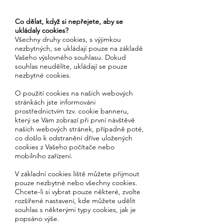
Co dělat, když si nepřejete, aby se
ukládaly cookies?
Všechny druhy cookies, s výjimkou
nezbytných, se ukládají pouze na základě
Vašeho výslovného souhlasu. Dokud
souhlas neudělíte, ukládají se pouze
nezbytné cookies.
O použití cookies na našich webových
stránkách jste informováni
prostřednictvím tzv. cookie banneru,
který se Vám zobrazí při první návštěvě
našich webových stránek, případně poté,
co došlo k odstranění dříve uložených
cookies z Vašeho počítače nebo
mobilního zařízení.
V základní cookies liště můžete přijmout
pouze nezbytné nebo všechny cookies.
Chcete-li si vybrat pouze některé, zvolte
rozšířené nastavení, kde můžete udělit
souhlas s některými typy cookies, jak je
popsáno výše.