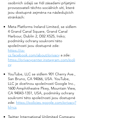
osobních údajů se řídí zásadami přijatými
provozovateli těchto sociálních sítí, které
jsou dostupné zejména na následujících
stránkách:
Meta Platforms Ireland Limited, se sídlem
4 Grand Canal Square, Grand Canal
Harbour, Dublin 2, D02 X525, Irsko;
podmínky ochrany soukromí této
společnosti jsou dostupné zde:
https://cs-
cz.facebook.com/about/privacy
a zde:
https://privacycenter.instagram.com/poli
cy
YouTube, LLC se sídlem 901 Cherry Ave.,
San Bruno, CA 94066, USA. YouTube,
LLC je dceřinou společností Google Inc.,
1600 Amphitheatre Pkwy, Mountain View,
CA
94043-1351
, USA, podmínky ochrany
soukromí této společnosti jsou dostupné
zde:
https://policies.google.com/privacy?
hl=cs
Twitter International Unlimited Company