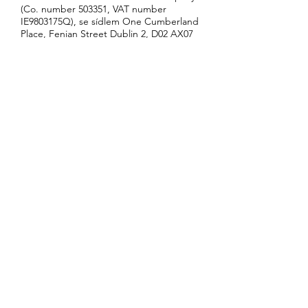
(Co. number 503351, VAT number
IE9803175Q), se sídlem One Cumberland
Place, Fenian Street Dublin 2, D02 AX07
Ireland podmínky ochrany soukromí této
společnosti jsou dostupné zde:
https://twitter.com/en/privacy
Využíváme též služeb třetích stran,
abychom zjistili, jak užíváte tuto webovou
stránku, a mohli optimalizovat Vaši
uživatelskou zkušenost a nabízet Vám
reklamy mimo tuto stránku. Tyto třetí
strany (zejména reklamní sítě a
poskytovatelé externích služeb
analyzujících návštěvnost webu) mohou
rovněž využívat cookies, nad kterými
nemáme žádnou kontrolu. Způsob
ukládání a využití cookies třetích stran se
řídí zásadami přijatými těmito třetími
stranami, které jsou dostupné zejména
na následujících stránkách:
Google Ireland Limited (registrační číslo:
368047), se sídlem Gordon House,
Barrow Street, Dublin 4, Irsko; podmínky
ochrany soukromí této společnosti jsou
dostupné zde:
https://policies.google.com/technologies