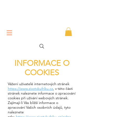
INFORMACE O
COOKIES
Vážení uživatelé internetových stránek
https://www.zivotvkufriku.cz
, v této části
stránek naleznete informace o zpracování
cookies při užívání webových stránek.
Zajímají-li Vás bližší informace o
zpracování Vašich osobních údajů, tyto
naleznete
zde:
https://www.zivotvkufriku.cz/gdpr