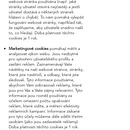
webová stránka používána (např. jaké
stránky uživatel otevírá nejčastěji a jestli
uživatel dostává z některých stránek
hlášení o chybě). To nám pomáhá vylepšit
fungování webové stránky, například tak,
že zajišťujeme, aby uživatelé snadno našli
to, co hledají. Doba platnosti těchto
cookies je 1 rok.
Marketingové cookies
pomáhají měřit a
analyzovat výkon webu. Jsou nezbytné
pro vytvoření uživatelského profilu a
zasílání reklam. Zaznamenávají Vaše
návštěvy na naší webové stránce, stránky,
které jste navštívili, a odkazy, které jste
sledovali. Tyto informace používáme,
abychom Vám zobrazovali reklamy, které
jsou pro Vás a Vaše zájmy relevantní. Tyto
informace jsou rovněž používány za
účelem omezení počtu opakování
reklam, které vidíte, a měření efektivity
reklamních kampaní. Informace získané
pro tyto účely můžeme dále sdělit třetím
osobám (jako jsou zadavatelé reklamy).
Doba platnosti těchto cookies je 1 rok.