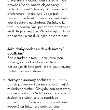
preference a úkony, které jste na nich
provedli (např. obsah objednávky,
zadané osobní údaje a jiné zobrazovací
preference), takže tyto údaje pak
nemusíte zadávat znovu a přeskakovat z
jedné stránky na druhou. Stránky díky
tomuto poznají Vaši předchozí návštěvu a
vědí, že jste se již například v jejich rámci
přihlašovali a rozklikli jejich některé části.
Jaké druhy cookies a dalších nástrojů
používám?
Podle funkce a účelu, pro které jsou
užívány, se cookies typicky dělí do
následujících kategorií, které jsou užívány
na této webové stránce:
Nezbytné soubory cookies
Vám umožní
pohyb po webové stránce a využití jejích
základních funkcí. Obvykle jsou nastaveny
pouze v reakci na Vaši činnost, která je
žádostí o služby, jako je například
přihlášení se do zabezpečené části naší
webové stránky. Tyto cookies jsou