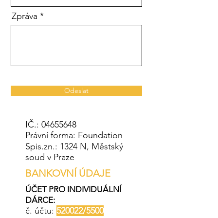
Zpráva
Odeslat
IČ.:
04655648
Právní forma: Foundation
Spis.zn.: 1324 N, Městský
soud v Praze
BANKOVNÍ ÚDAJE
ÚČET PRO INDIVIDUÁLNÍ
DÁRCE:
č. účtu:
520022/5500