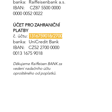
ba
nka: Raiffeisenbank a.s.
IBAN: CZ87
5500 0000
0000 0052
0022
ÚČET PRO ZAHRANIČNÍ
PLATBY
č. účtu:
1316759018
/2700
banka: UniCredit Bank
IBAN:
CZ52 2700 00
00
0013 1675 9018
Děkujeme Raiffeisen BANK za
vedení nadačního účtu
oproštěného od poplatků.