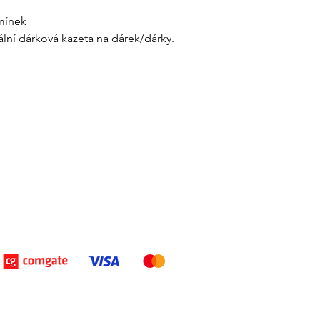
mínek
ální dárková kazeta na dárek/dárky.
Foundation LA VIDA LOCA
Na Louži 1, 101 00 Praha 10 - Vršovice
Identification number: 04655648
Legal form: Foundation
File number: 1324 N Municipal Court in Prague
okies
GDPR
General Terms and Conditions