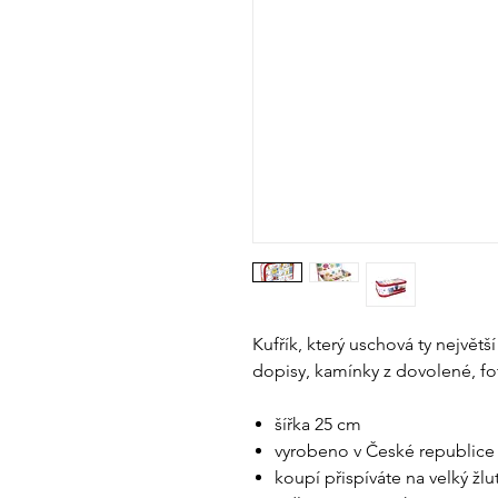
Kufřík, který uschová ty největš
dopisy, kamínky z dovolené, fot
šířka 25 cm
vyrobeno v České republice
koupí přispíváte na velký žlu