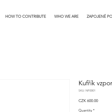
HOW TO CONTRIBUTE
WHO WE ARE
ZAPOJENÉ P
Kufřík vzp
SKU: NF0001
Price
CZK 600.00
Quantity
*