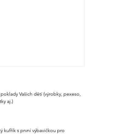
í poklady Vašich dětí (výrobky, pexeso,
ky aj.)
tý kufřík s první výbavičkou pro