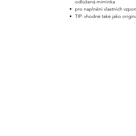
odložená miminka
pro naplnění vlastních vzpo
TIP: vhodné také jako origin
CONTACTS:
+420 602 772 724
+420 603 295 977
Co