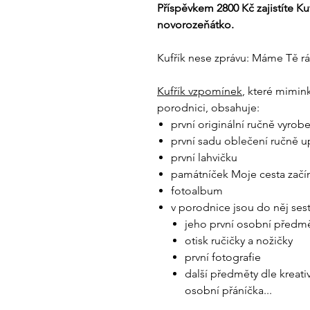
Příspěvkem 2800 Kč zajistíte K
novorozeňátko.
Kufřík nese zprávu: Máme Tě rádi
Kufřík vzpomínek
, které mimin
porodnici, obsahuje:
první originální ručně vyro
první sadu oblečení ručně 
první lahvičku
památníček Moje cesta začí
fotoalbum
v porodnice jsou do něj sest
jeho první osobní předmě
otisk ručičky a nožičky
první fotografie
další předměty dle kreativ
osobní přáníčka...