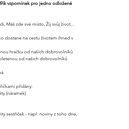
ufřík vzpomínek pro jedno odložené
, Máš zde své místo, Žij svůj život...
ko dostane na cestu životem ihned v
benou hračku od našich dobrovolníků
upletenou od našich dobrovolníků
ná
řičkami přidány:
ty (náramek)
ity sestřiček - např. noviny z toho dne,