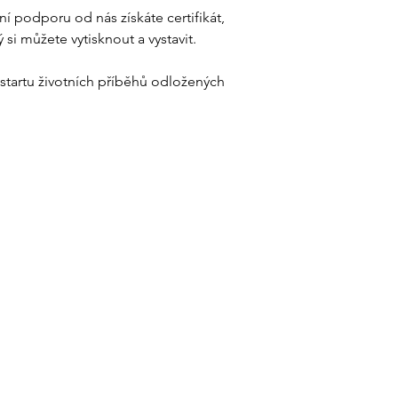
í podporu od nás získáte certifikát,
 si můžete vytisknout a vystavit.
 startu životních příběhů odložených
Foundation LA VIDA LOCA
Na Louži 1, 101 00 Praha 10 - Vršovice
Identification number: 04655648
Legal form: Foundation
File number: 1324 N Municipal Court in Prague