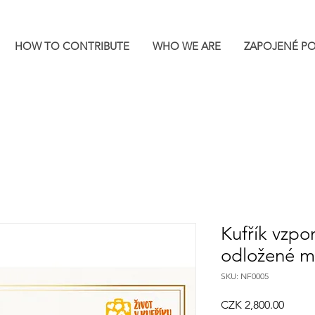
HOW TO CONTRIBUTE
WHO WE ARE
ZAPOJENÉ P
Kufřík vzpo
odložené m
SKU: NF0005
Price
CZK 2,800.00