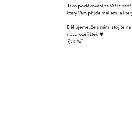
Jako poděkování za Vaši finančn
který Vám přijde mailem, a který
Děkujeme, že s námi stojíte na
novorozeňátek 🧡
Tým NF
CONTACTS:
+420 602 772 724
+420 603 295 977