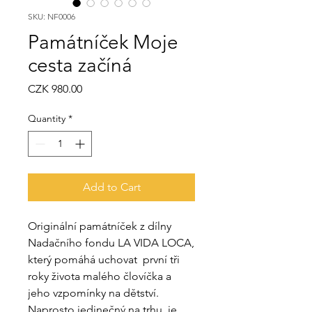
SKU: NF0006
Památníček Moje
cesta začíná
Price
CZK 980.00
Quantity
*
Add to Cart
Originální památníček z dílny
Nadačního fondu LA VIDA LOCA,
který pomáhá uchovat první tři
roky života malého človíčka a
jeho vzpomínky na dětství.
Naprosto jedinečný na trhu, je